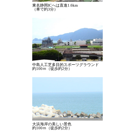
東名静岡ICへは直進1.6km
（車で約3分）
中島人工芝多目的スポーツグラウンド
約100ｍ（徒歩約2分）
大浜海岸の美しい景色
約100ｍ（徒歩約2分）